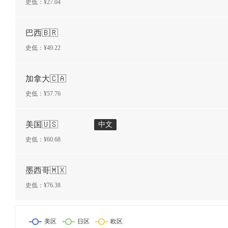
史低：¥
27.04
巴西🇧🇷
史低：¥
49.22
加拿大🇨🇦
史低：¥
57.76
美国🇺🇸
中文
史低：¥
60.68
墨西哥🇲🇽
史低：¥
76.38