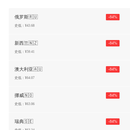
俄罗斯🇷🇺
-
84
%
史低：¥
43.68
新西兰🇳🇿
-
84
%
史低：¥
59.41
澳大利亚🇦🇺
-
84
%
史低：¥
64.07
挪威🇳🇴
-
84
%
史低：¥
63.06
瑞典🇸🇪
-
84
%