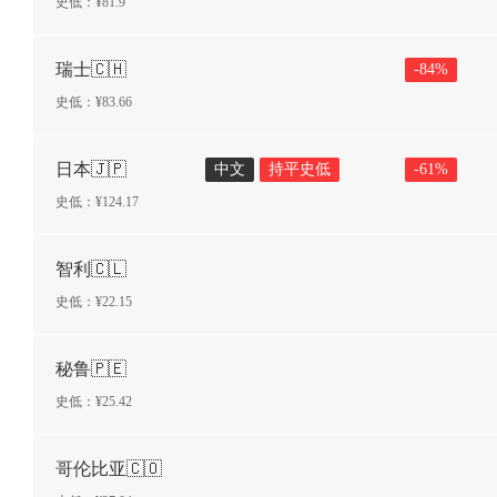
史低：¥
81.9
瑞士🇨🇭
-
84
%
史低：¥
83.66
日本🇯🇵
中文
持平史低
-
61
%
史低：¥
124.17
智利🇨🇱
史低：¥
22.15
秘鲁🇵🇪
史低：¥
25.42
哥伦比亚🇨🇴