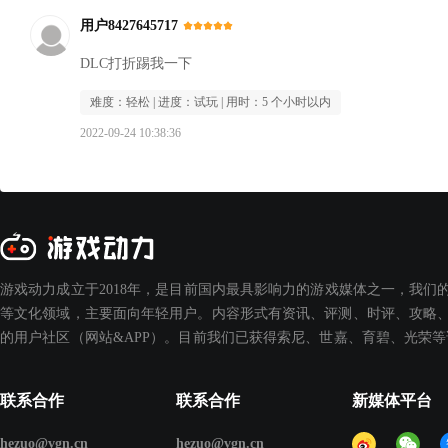
用户8427645717
DLC打折踢我一下
难度：
轻松
| 进度：
试玩
| 用时：
5 个小时以内
2022-09-24 10:38:36
游戏动力成立于2018年，是目前国内最具影响力的游戏媒体之一，我们
等文化领域，主要面向年轻用户。内容形式有资讯、评测、时评、攻略、
的用户社区（网站&APP）。目前我们已获得索尼、世嘉、育碧、光荣
联系合作
联系合作
新媒体平台
hezuo@vgn.cn
hezuo@vgn.cn