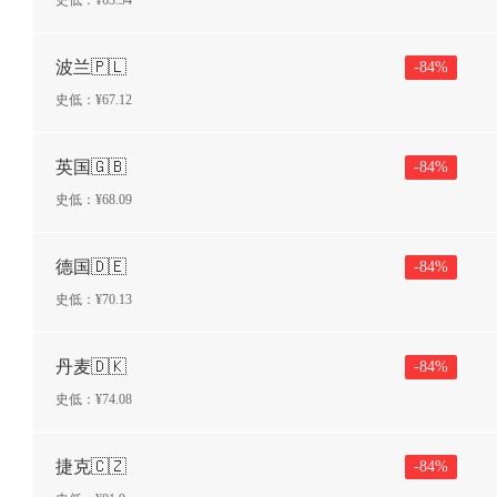
史低：¥
63.34
波兰🇵🇱
-
84
%
史低：¥
67.12
英国🇬🇧
-
84
%
史低：¥
68.09
德国🇩🇪
-
84
%
史低：¥
70.13
丹麦🇩🇰
-
84
%
史低：¥
74.08
捷克🇨🇿
-
84
%