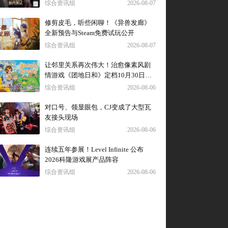
综合资讯组
2026-08-07
修剪皮毛，听些闲聊！《异兽发廊》
全新预告与Steam免费试玩公开
综合资讯组
2026-08-07
让邻里关系再次伟大！治愈像素风剧
情游戏《团地日和》定档10月30日发
售
综合资讯组
2026-08-06
对口号、领显眼包，CJ变成了大型瓦
友接头现场
综合资讯组
2026-08-06
连续五年参展！Level Infinite 公布
2026科隆游戏展产品阵容
综合资讯组
2026-08-06