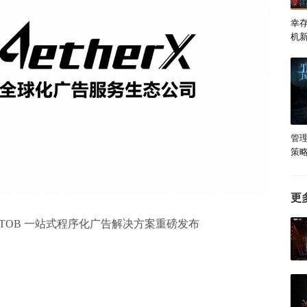
幸
机
发
管理
策
CG
更
y2026 BTOB 一站式程序化广告解决方案重磅发布