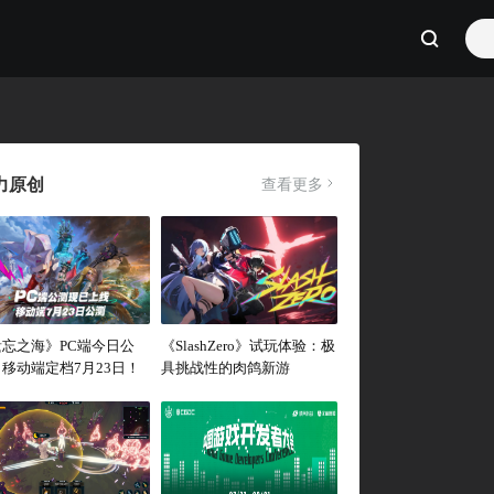
力原创
查看更多
遗忘之海》PC端今日公
《SlashZero》试玩体验：极
移动端定档7月23日！
具挑战性的肉鸽新游