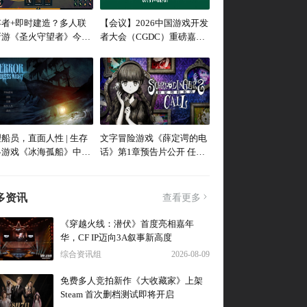
存者+即时建造？多人联
【会议】2026中国游戏开发
新游《圣火守望者》今日
者大会（CGDC）重磅嘉宾
售
持续“爆更”！
船员，直面人性 | 生存
文字冒险游戏《薛定谔的电
略游戏《冰海孤船》中文
话》第1章预告片公开 任天
预告首曝
堂商店页面同步上线！
多资讯
查看更多
《穿越火线：潜伏》首度亮相嘉年
华，CF IP迈向3A叙事新高度
综合资讯组
2026-08-09
免费多人竞拍新作《大收藏家》上架
Steam 首次删档测试即将开启