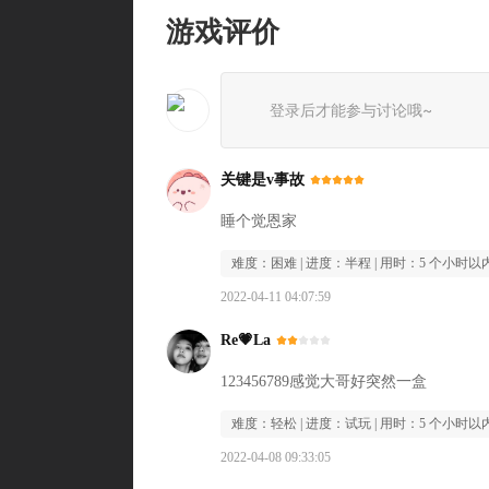
游戏评价
登录后才能参与讨论哦~
关键是v事故
睡个觉恩家
难度：
困难
| 进度：
半程
| 用时：
5 个小时以
2022-04-11 04:07:59
Re💗La
123456789感觉大哥好突然一盒
难度：
轻松
| 进度：
试玩
| 用时：
5 个小时以
2022-04-08 09:33:05