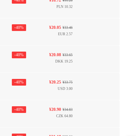
-
40
%
¥
18.72
¥
31.20
PLN
10.32
-
40
%
¥
20.05
¥
33.46
EUR
2.57
-
40
%
¥
20.08
¥
33.65
DKK
19.25
-
40
%
¥
20.25
¥
33.75
USD
3.00
-
40
%
¥
20.90
¥
34.83
CZK
64.80