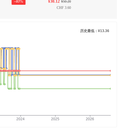
-
40
%
¥
30.12
¥
50.20
CHF
3.60