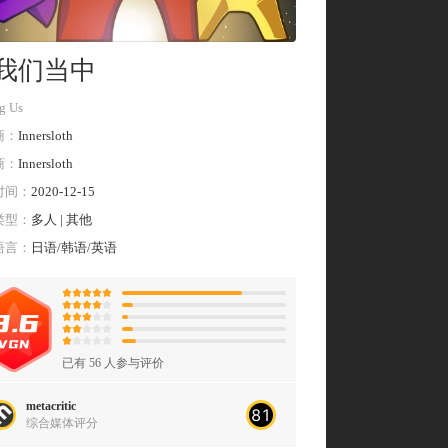
我们当中
g Us
商
Innersloth
商
Innersloth
时间
2020-12-15
类型
多人 | 其他
语言
日语/韩语/英语
已有
56
人参与评价
metacritic
81
综合媒体评分