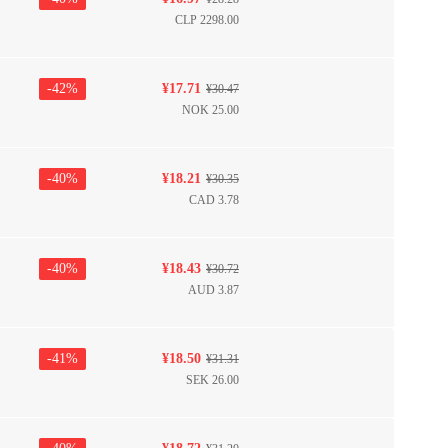
CLP
2298.00
-
42
%
¥
17.71
¥
30.47
NOK
25.00
-
40
%
¥
18.21
¥
30.35
CAD
3.78
-
40
%
¥
18.43
¥
30.72
AUD
3.87
-
41
%
¥
18.50
¥
31.31
SEK
26.00