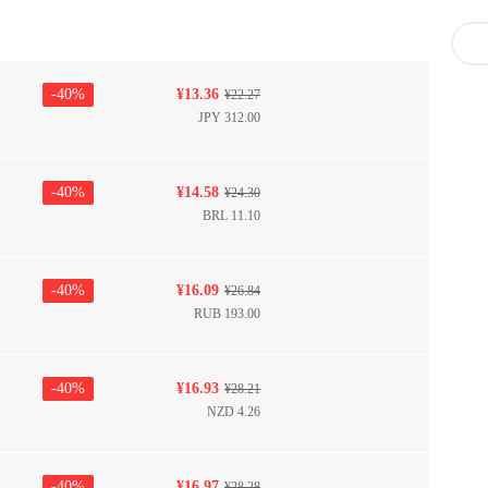
-
40
%
¥
13.36
¥
22.27
JPY
312.00
-
40
%
¥
14.58
¥
24.30
BRL
11.10
-
40
%
¥
16.09
¥
26.84
RUB
193.00
-
40
%
¥
16.93
¥
28.21
NZD
4.26
-
40
%
¥
16.97
¥
28.28