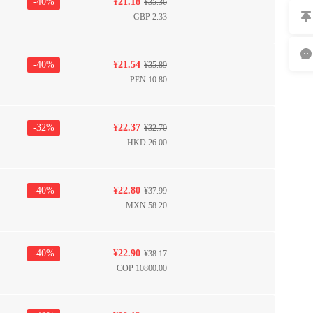
-
40
%
¥
21.18
¥
35.36
GBP
2.33
-
40
%
¥
21.54
¥
35.89
PEN
10.80
-
32
%
¥
22.37
¥
32.70
HKD
26.00
-
40
%
¥
22.80
¥
37.99
MXN
58.20
-
40
%
¥
22.90
¥
38.17
COP
10800.00