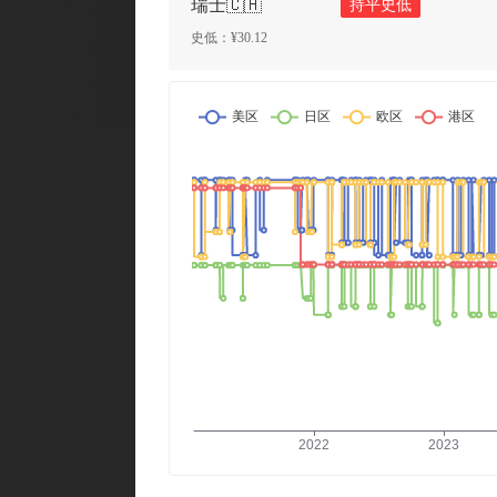
瑞士🇨🇭
持平史低
史低：¥
30.12